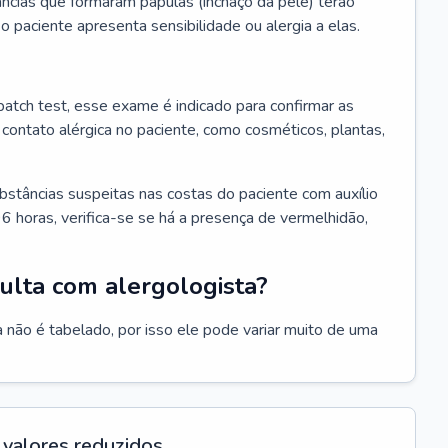
ncias que formaram pápulas (inchaço da pele) terão
 o paciente apresenta sensibilidade ou alergia a elas.
atch test, esse exame é indicado para confirmar as
contato alérgica no paciente, como cosméticos, plantas,
bstâncias suspeitas nas costas do paciente com auxílio
6 horas, verifica-se se há a presença de vermelhidão,
ulta com alergologista?
 não é tabelado, por isso ele pode variar muito de uma
valores reduzidos