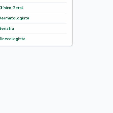
Clínico Geral
Dermatologista
Geriatra
Ginecologista