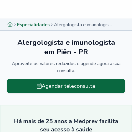
Menu lateral
Menu lateral
Especialidades
Alergologista e imunologista em Piên - PR
Alergologista e imunologista
em Piên - PR
Aproveite os valores reduzidos e agende agora a sua
consulta.
Agendar teleconsulta
Há mais de 25 anos a Medprev facilita
seu acesso à saúde