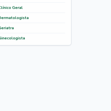
Clínico Geral
Dermatologista
Geriatra
Ginecologista