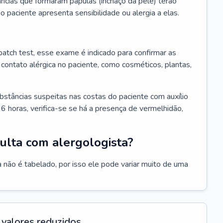
ncias que formaram pápulas (inchaço da pele) terão
 o paciente apresenta sensibilidade ou alergia a elas.
atch test, esse exame é indicado para confirmar as
contato alérgica no paciente, como cosméticos, plantas,
bstâncias suspeitas nas costas do paciente com auxílio
6 horas, verifica-se se há a presença de vermelhidão,
ulta com alergologista?
 não é tabelado, por isso ele pode variar muito de uma
valores reduzidos