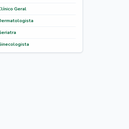
Clínico Geral
Dermatologista
Geriatra
Ginecologista