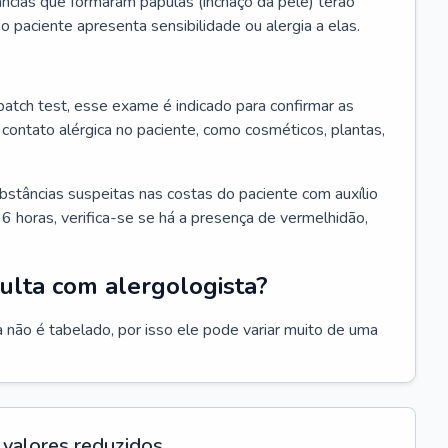
ncias que formaram pápulas (inchaço da pele) terão
 o paciente apresenta sensibilidade ou alergia a elas.
atch test, esse exame é indicado para confirmar as
contato alérgica no paciente, como cosméticos, plantas,
bstâncias suspeitas nas costas do paciente com auxílio
6 horas, verifica-se se há a presença de vermelhidão,
ulta com alergologista?
 não é tabelado, por isso ele pode variar muito de uma
valores reduzidos