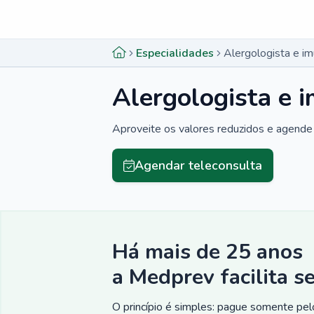
Menu lateral
Menu lateral
Especialidades
Alergologista e i
Alergologista e 
Aproveite os valores reduzidos e agende 
Agendar teleconsulta
Há mais de 25 anos
a Medprev facilita s
O princípio é simples: pague somente pelo