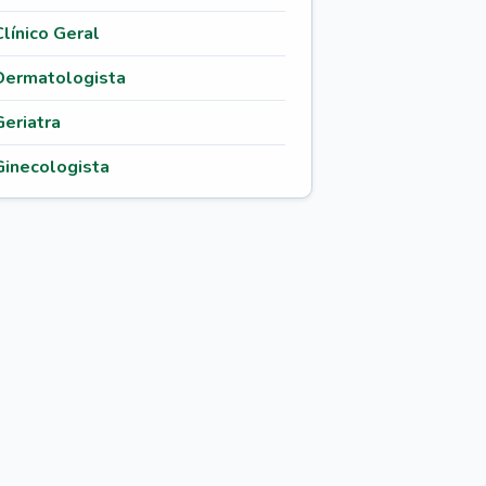
Clínico Geral
Dermatologista
Geriatra
Ginecologista