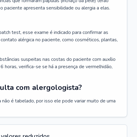
ncias que formaram pápulas (inchaço da pele) terão
 o paciente apresenta sensibilidade ou alergia a elas.
atch test, esse exame é indicado para confirmar as
contato alérgica no paciente, como cosméticos, plantas,
bstâncias suspeitas nas costas do paciente com auxílio
6 horas, verifica-se se há a presença de vermelhidão,
ulta com alergologista?
 não é tabelado, por isso ele pode variar muito de uma
valores reduzidos