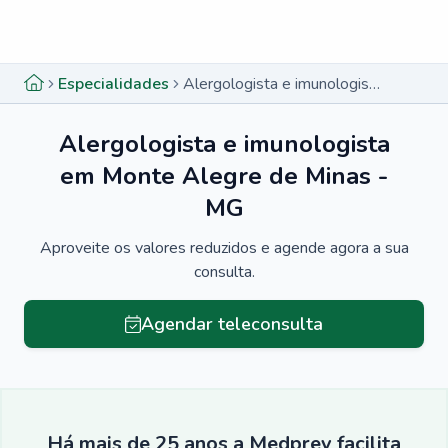
Menu lateral
Menu lateral
Especialidades
Alergologista e imunologista em Monte Alegre de Minas - MG
Alergologista e imunologista
em Monte Alegre de Minas -
MG
Aproveite os valores reduzidos e agende agora a sua
consulta.
Agendar teleconsulta
Há mais de 25 anos a Medprev facilita