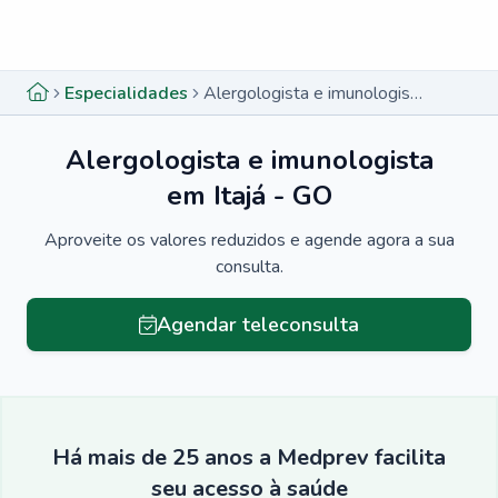
Menu lateral
Menu lateral
Especialidades
Alergologista e imunologista em Itajá - GO
Alergologista e imunologista
em Itajá - GO
Aproveite os valores reduzidos e agende agora a sua
consulta.
Agendar teleconsulta
Há mais de 25 anos a Medprev facilita
seu acesso à saúde