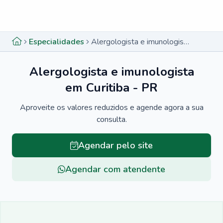
Menu lateral
Menu lateral
Especialidades
Alergologista e imunologista em Curitiba - PR
Alergologista e imunologista
em Curitiba - PR
Aproveite os valores reduzidos e agende agora a sua
consulta.
Agendar pelo site
Agendar com atendente