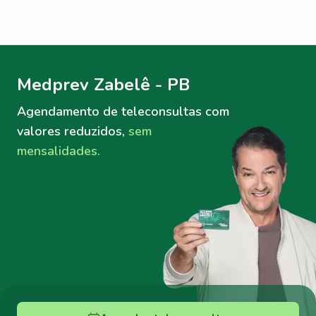
Menu lateral
Menu lateral
Medprev Zabelê - PB
Agendamento de teleconsultas
com
valores reduzidos,
sem
mensalidades.