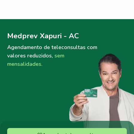
Menu lateral
Menu lateral
Medprev Xapuri - AC
Agendamento de teleconsultas
com
valores reduzidos,
sem
mensalidades.