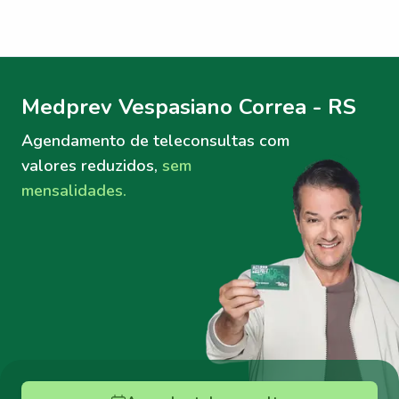
Menu lateral
Menu lateral
Medprev Vespasiano Correa - RS
Agendamento de teleconsultas
com
valores reduzidos,
sem
mensalidades.