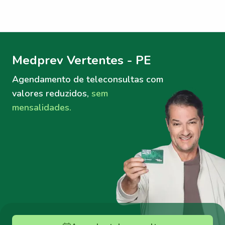
Menu lateral
Menu lateral
Medprev Vertentes - PE
Agendamento de teleconsultas
com
valores reduzidos,
sem
mensalidades.