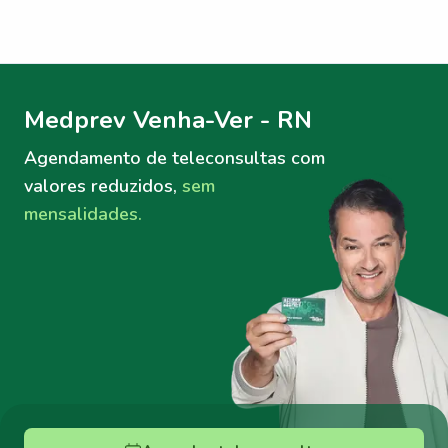
Menu lateral
Menu lateral
Medprev Venha-Ver - RN
Agendamento de teleconsultas
com
valores reduzidos,
sem
mensalidades.