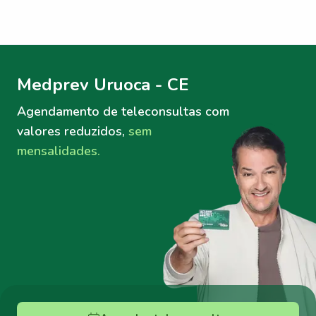
Menu lateral
Menu lateral
Medprev Uruoca - CE
Agendamento de teleconsultas
com
valores reduzidos,
sem
mensalidades.