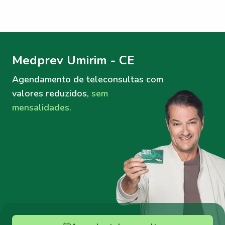
Menu lateral
Menu lateral
Medprev Umirim - CE
Agendamento de teleconsultas
com
valores reduzidos,
sem
mensalidades.