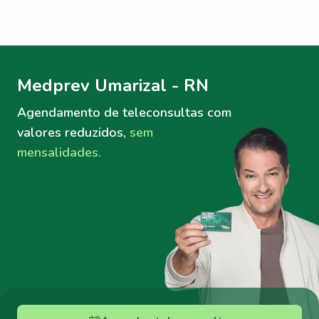
Menu lateral
Menu lateral
Medprev Umarizal - RN
Agendamento de teleconsultas
com
valores reduzidos,
sem
mensalidades.