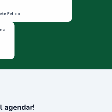
ete Felicio
om a
l agendar!