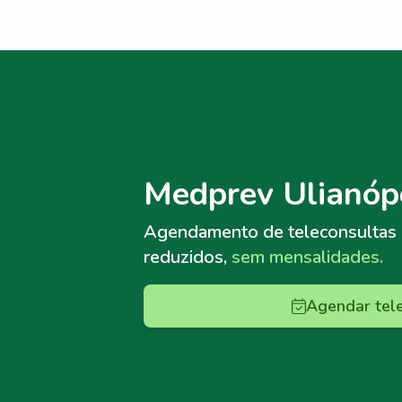
Menu lateral
Menu lateral
Medprev Ulianópo
Agendamento de teleconsultas
reduzidos,
sem mensalidades.
Agendar tel