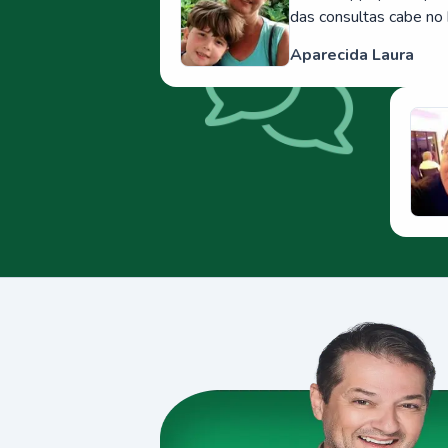
das consultas cabe no 
Aparecida Laura