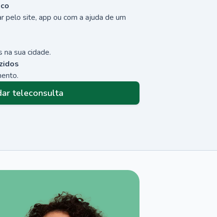
sco
r pelo site, app ou com a ajuda de um
 na sua cidade.
zidos
mento.
ar teleconsulta