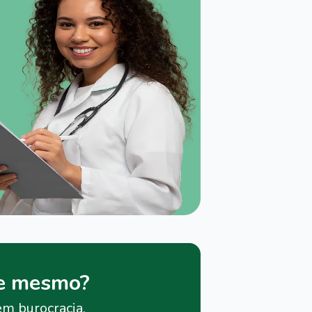
je mesmo?
em burocracia.