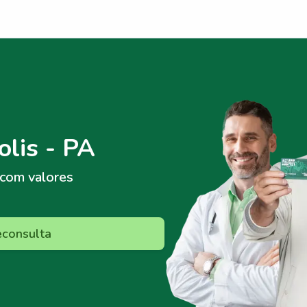
lis - PA
com valores
econsulta