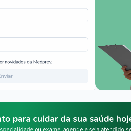
ber novidades da Medprev.
Enviar
nto para cuidar da sua saúde ho
specialidade ou exame, agende e seja atendido s