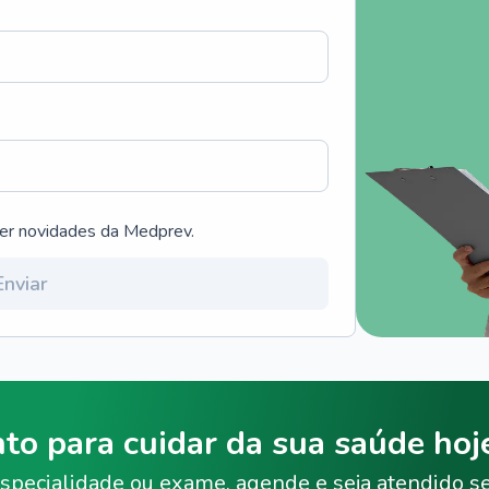
ber novidades da Medprev.
Enviar
nto para cuidar da sua saúde ho
specialidade ou exame, agende e seja atendido s