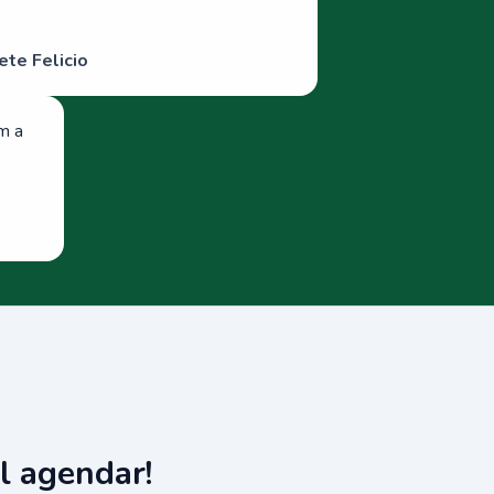
ete Felicio
om a
l agendar!