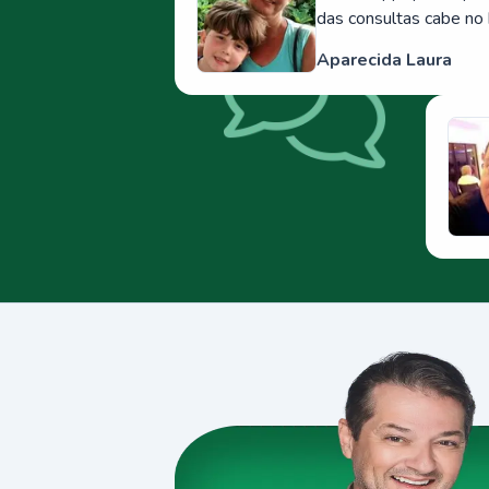
das consultas cabe no 
Aparecida Laura