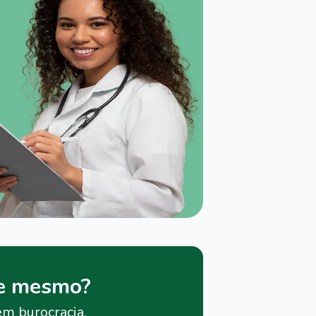
je mesmo?
em burocracia.