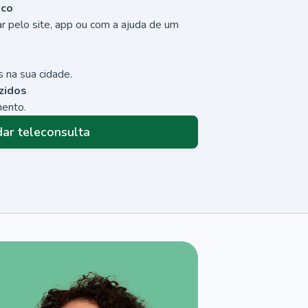
sco
r pelo site, app ou com a ajuda de um
 na sua cidade.
zidos
mento.
ar teleconsulta