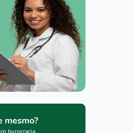
je mesmo?
em burocracia.