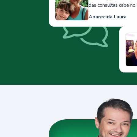
das consultas cabe no 
Aparecida Laura