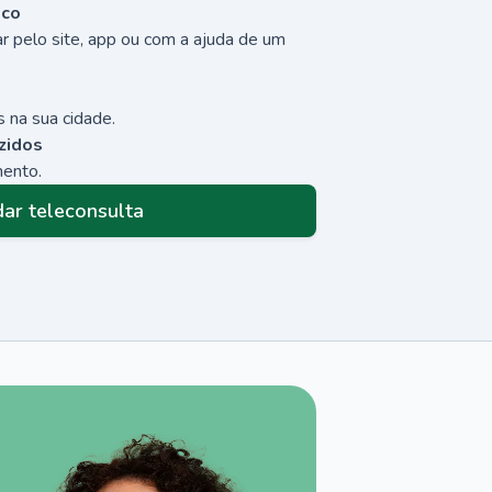
sco
r pelo site, app ou com a ajuda de um
 na sua cidade.
zidos
mento.
ar teleconsulta