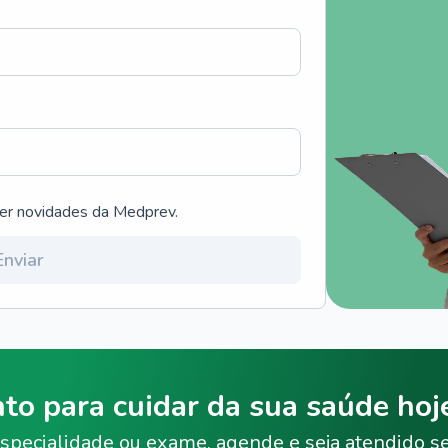
ber novidades da Medprev.
Enviar
nto para cuidar da sua saúde ho
specialidade ou exame, agende e seja atendido s