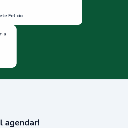
ete Felicio
om a
l agendar!