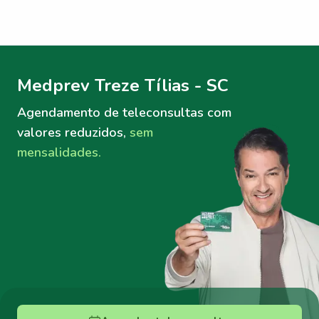
Menu lateral
Menu lateral
Medprev Treze Tílias - SC
Agendamento de teleconsultas
com
valores reduzidos,
sem
mensalidades.