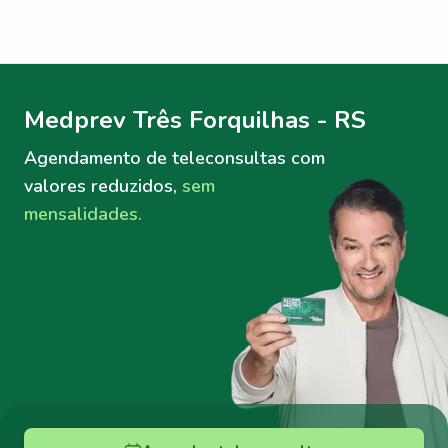
Menu lateral
Menu lateral
Medprev Três Forquilhas - RS
Agendamento de teleconsultas
com
valores reduzidos,
sem
mensalidades.