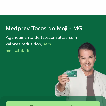
Menu lateral
Menu lateral
Medprev Tocos do Moji - MG
Agendamento de teleconsultas
com
valores reduzidos,
sem
mensalidades.