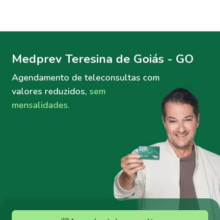
Menu lateral
Menu lateral
Medprev Teresina de Goiás - GO
Agendamento de teleconsultas
com
valores reduzidos,
sem
mensalidades.