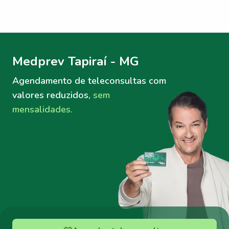
Menu lateral
Menu lateral
Medprev Tapiraí - MG
Agendamento de teleconsultas
com
valores reduzidos,
sem
mensalidades.