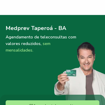
Menu lateral
Menu lateral
Medprev Taperoá - BA
Agendamento de teleconsultas
com
valores reduzidos,
sem
mensalidades.