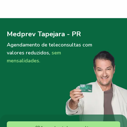
Menu lateral
Menu lateral
Medprev Tapejara - PR
Agendamento de teleconsultas
com
valores reduzidos,
sem
mensalidades.