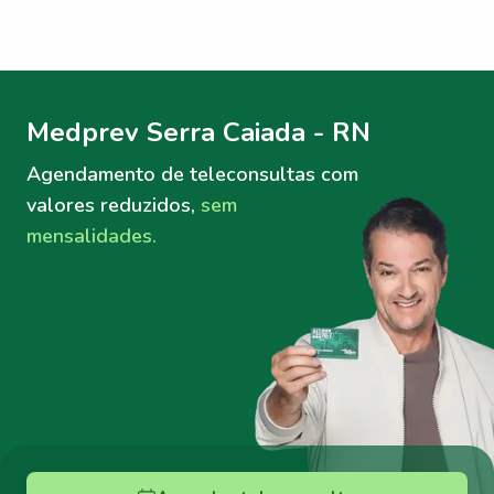
Menu lateral
Menu lateral
Medprev Serra Caiada - RN
Agendamento de teleconsultas
com
valores reduzidos,
sem
mensalidades.