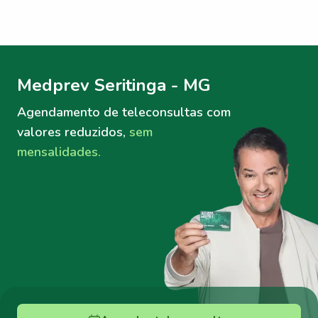
Menu lateral
Menu lateral
Medprev Seritinga - MG
Agendamento de teleconsultas
com
valores reduzidos,
sem
mensalidades.