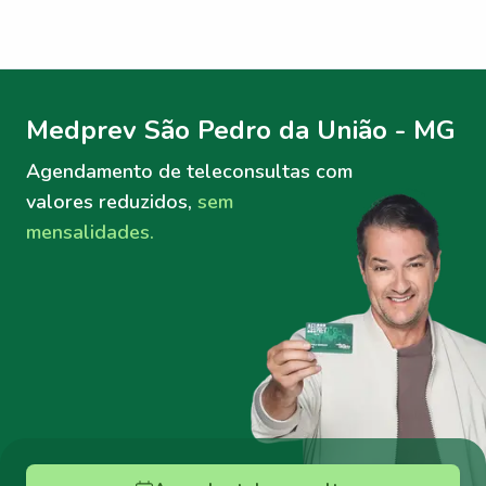
Menu lateral
Menu lateral
Medprev São Pedro da União - MG
Agendamento de teleconsultas
com
valores reduzidos,
sem
mensalidades.