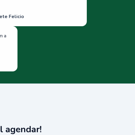
ete Felicio
om a
l agendar!