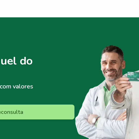
uel do
com valores
econsulta