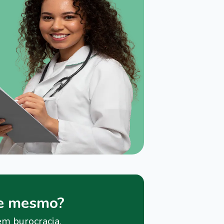
je mesmo?
em burocracia.