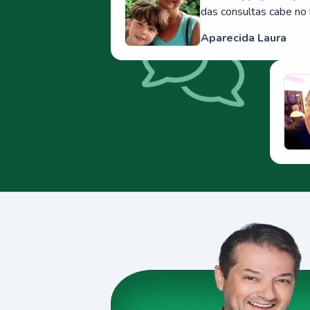
das consultas cabe no 
Aparecida Laura