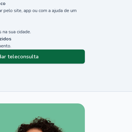
sco
r pelo site, app ou com a ajuda de um
 na sua cidade.
zidos
mento.
ar teleconsulta