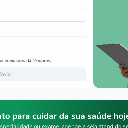
ber novidades da Medprev.
Enviar
nto para cuidar da sua saúde ho
specialidade ou exame, agende e seja atendido s