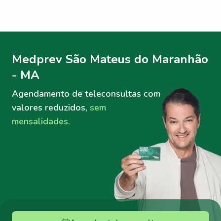
Menu lateral
Menu lateral
Medprev São Mateus do Maranhão
- MA
Agendamento de teleconsultas
com
valores reduzidos,
sem
mensalidades.