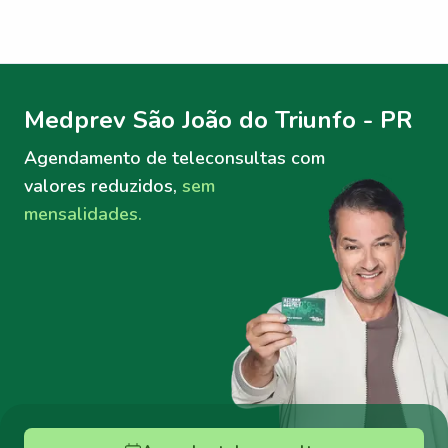
Menu lateral
Menu lateral
Medprev São João do Triunfo - PR
Agendamento de teleconsultas
com
valores reduzidos,
sem
mensalidades.