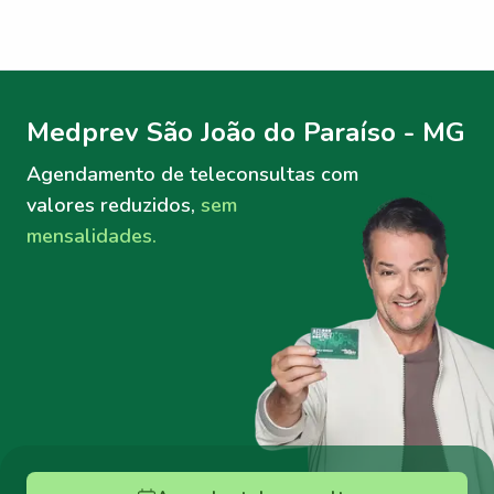
Menu lateral
Menu lateral
Medprev São João do Paraíso - MG
Agendamento de teleconsultas
com
valores reduzidos,
sem
mensalidades.