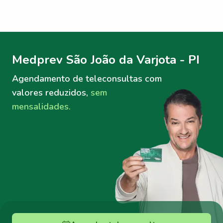
Menu lateral
Menu lateral
Medprev São João da Varjota - PI
Agendamento de teleconsultas
com
valores reduzidos,
sem
mensalidades.