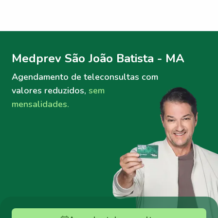
Menu lateral
Menu lateral
Medprev São João Batista - MA
Agendamento de teleconsultas
com
valores reduzidos,
sem
mensalidades.