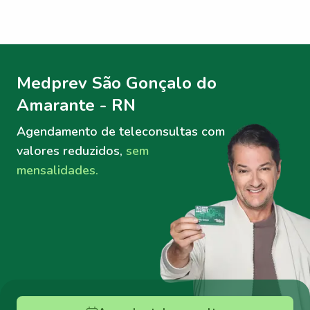
Menu lateral
Menu lateral
Medprev São Gonçalo do
Amarante - RN
Agendamento de teleconsultas
com
valores reduzidos,
sem
mensalidades.