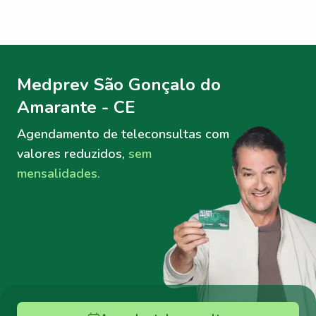
Menu lateral
Menu lateral
Medprev São Gonçalo do
Amarante - CE
Agendamento de teleconsultas
com
valores reduzidos,
sem
mensalidades.