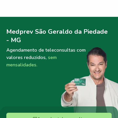
Menu lateral
Menu lateral
Medprev São Geraldo da Piedade
- MG
Agendamento de teleconsultas
com
valores reduzidos,
sem
mensalidades.