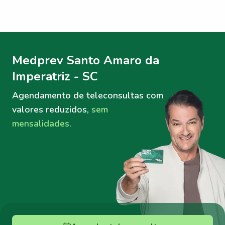
Menu lateral
Menu lateral
Medprev Santo Amaro da
Imperatriz - SC
Agendamento de teleconsultas
com
valores reduzidos,
sem
mensalidades.