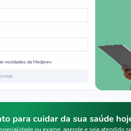
ber novidades da Medprev.
Enviar
nto para cuidar da sua saúde ho
specialidade ou exame, agende e seja atendido s