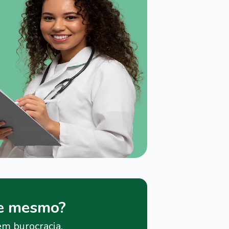
je mesmo?
em burocracia.