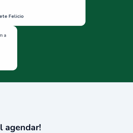
ete Felicio
om a
l agendar!