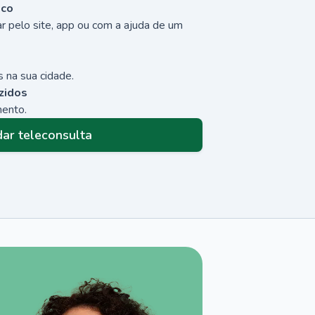
sco
r pelo site, app ou com a ajuda de um
 na sua cidade.
zidos
mento.
ar teleconsulta