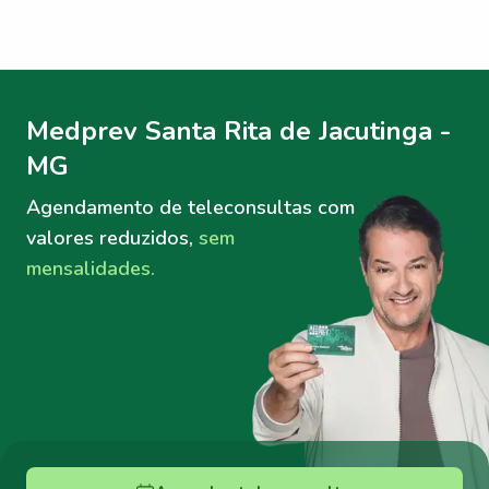
Menu lateral
Menu lateral
Medprev Santa Rita de Jacutinga -
MG
Agendamento de teleconsultas
com
valores reduzidos,
sem
mensalidades.