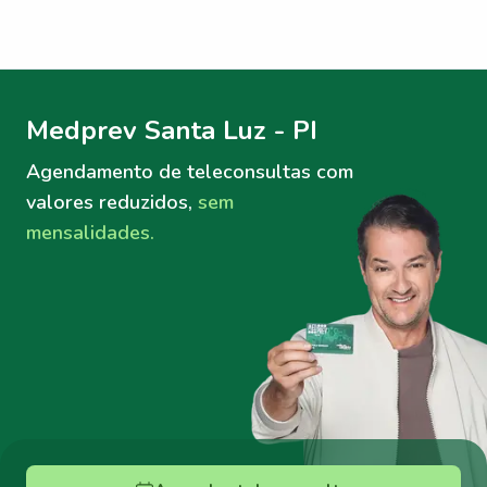
Menu lateral
Menu lateral
Medprev Santa Luz - PI
Agendamento de teleconsultas
com
valores reduzidos,
sem
mensalidades.