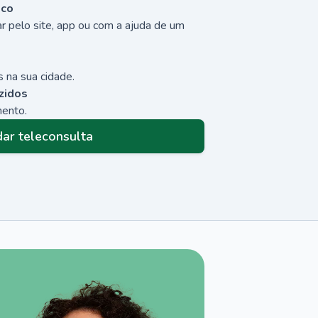
sco
r pelo site, app ou com a ajuda de um
 na sua cidade.
zidos
mento.
ar teleconsulta