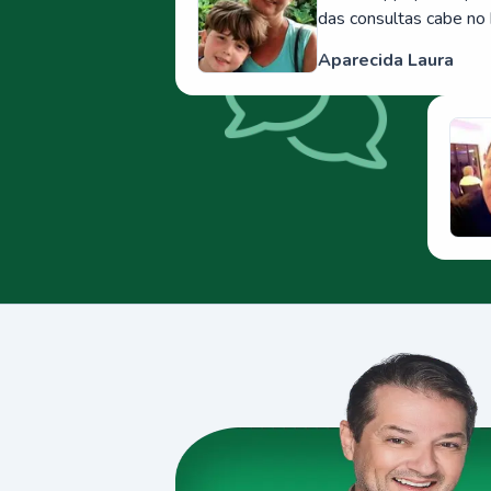
das consultas cabe no 
Aparecida Laura