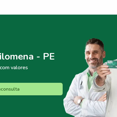
ilomena - PE
com valores
econsulta