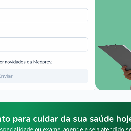
ber novidades da Medprev.
Enviar
nto para cuidar da sua saúde ho
specialidade ou exame, agende e seja atendido s