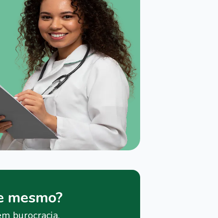
je mesmo?
em burocracia.