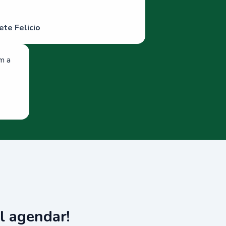
ete Felicio
om a
l agendar!