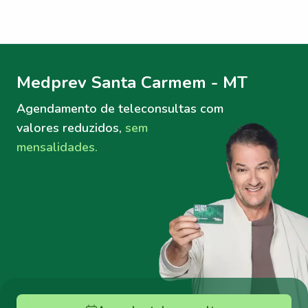
Menu lateral
Menu lateral
Medprev Santa Carmem - MT
Agendamento de teleconsultas
com
valores reduzidos,
sem
mensalidades.