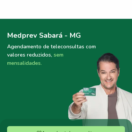
Menu lateral
Menu lateral
Medprev Sabará - MG
Agendamento de teleconsultas
com
valores reduzidos,
sem
mensalidades.