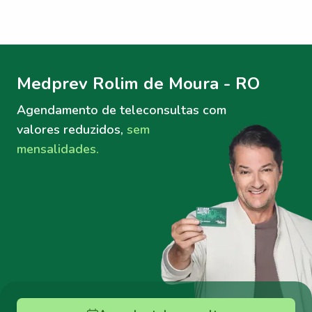
Menu lateral
Menu lateral
Medprev Rolim de Moura - RO
Agendamento de teleconsultas
com
valores reduzidos,
sem
mensalidades.