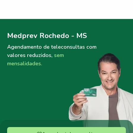
Menu lateral
Menu lateral
Medprev Rochedo - MS
Agendamento de teleconsultas
com
valores reduzidos,
sem
mensalidades.