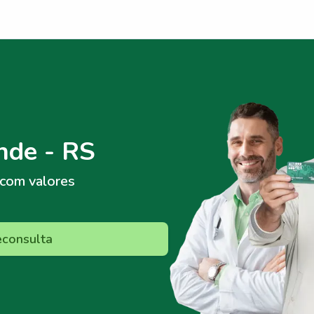
nde - RS
com valores
econsulta