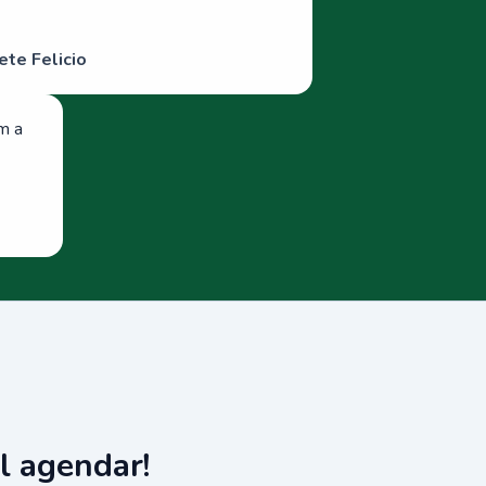
ete Felicio
om a
l agendar!