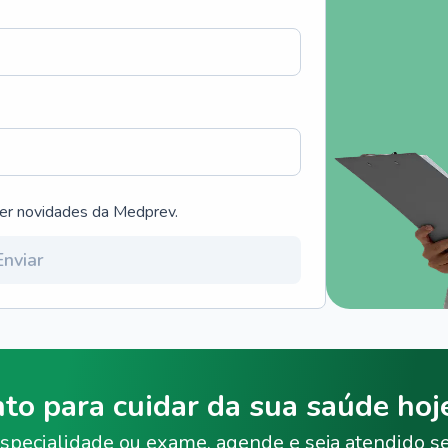
ber novidades da Medprev.
Enviar
nto para cuidar da sua saúde ho
specialidade ou exame, agende e seja atendido s