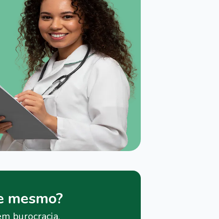
je mesmo?
em burocracia.