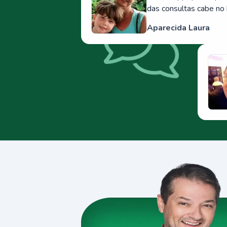
das consultas cabe no 
Aparecida Laura