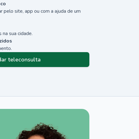
sco
r pelo site, app ou com a ajuda de um
 na sua cidade.
zidos
mento.
ar teleconsulta