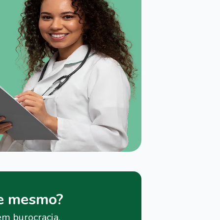
je mesmo?
em burocracia.