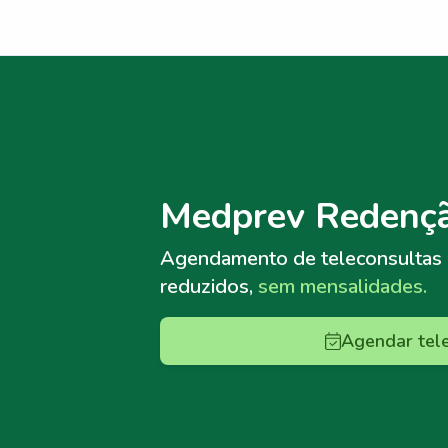
Menu lateral
Menu lateral
Medprev Redençã
Agendamento de teleconsultas
reduzidos,
sem mensalidades.
Agendar tel