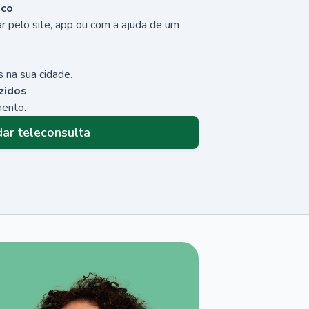
sco
r pelo site, app ou com a ajuda de um
 na sua cidade.
zidos
mento.
ar teleconsulta