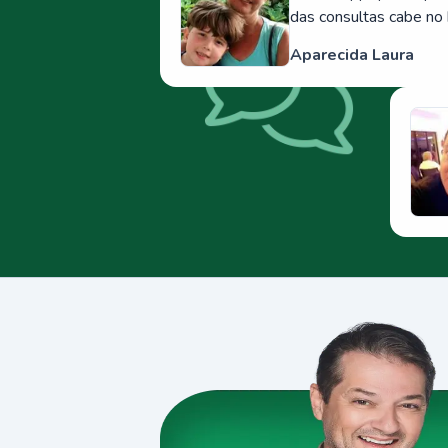
das consultas cabe no 
Aparecida Laura