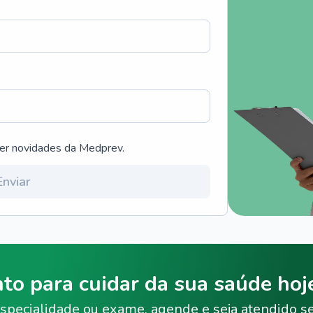
ber novidades da Medprev.
Enviar
nto para cuidar da sua saúde ho
specialidade ou exame, agende e seja atendido s