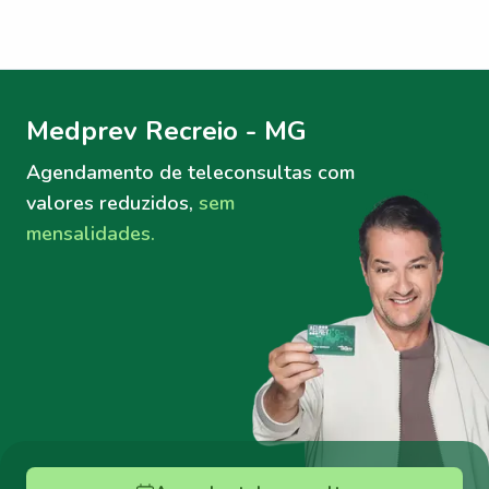
Menu lateral
Menu lateral
Medprev Recreio - MG
Agendamento de teleconsultas
com
valores reduzidos,
sem
mensalidades.